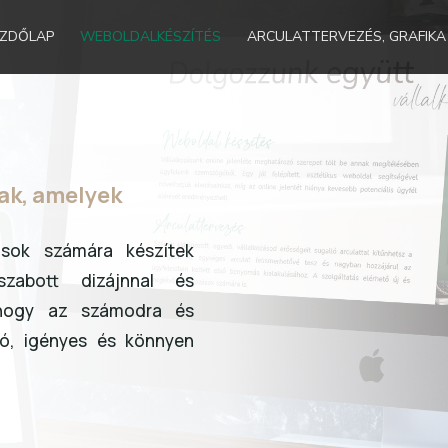
EZDŐLAP
WEBOLDALKÉSZÍTÉS
ARCULATTERVEZÉS, GRAFIKA
ak, amelyek
zások számára készítek
szabott dizájnnal és
 hogy az számodra és
tó, igényes és könnyen