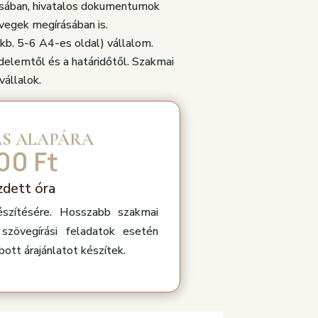
sában, hivatalos dokumentumok
övegek megírásában is.
b. 5-6 A4-es oldal) vállalom.
edelemtől és a határidőtől. Szakmai
vállalok.
ÁS ALAPÁRA
00 Ft
zdett óra
észítésére. Hosszabb szakmai
szövegírási feladatok esetén
tt árajánlatot készítek.