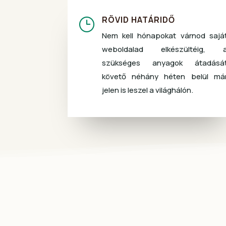
RÖVID HATÁRIDŐ
}
Nem kell hónapokat várnod sajá
weboldalad elkészültéig, 
szükséges anyagok átadásá
követő néhány héten belül má
jelen is leszel a világhálón.