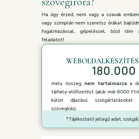
szövegíróra?
Ha úgy érzed, nem vagy a szavak ember
vagy szimplán nem szeretsz órákat bajlódn
fogalmazással, gépeléssel, bízd rám 
feladatot!
WEBOLDALKÉSZÍTÉS
180.000 
mely összeg
nem tartalmazza
a do
tárhely-előfizetést (akár már 8000 Ft/
külön díjazású szolgáltatásokat (
szövegírás).
*Tájékoztató jellegű adat, szolgál