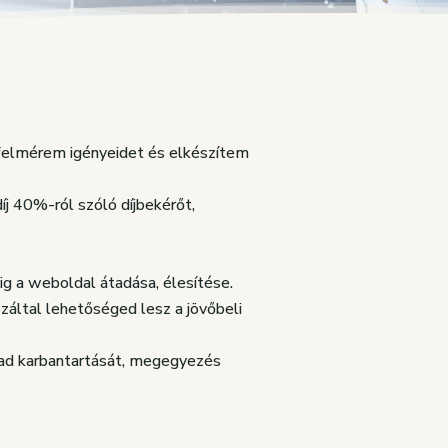
 felmérem igényeidet és elkészítem
j 40%-ról szóló díjbekérőt,
dig a weboldal átadása, élesítése.
záltal lehetőséged lesz a jövőbeli
lad karbantartását, megegyezés