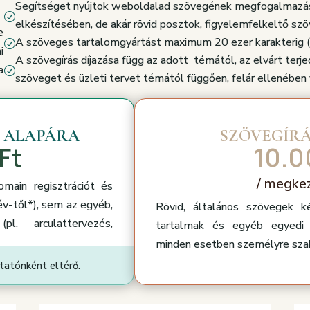
Segítséget nyújtok weboldalad szövegének megfogalmazá
R
elkészítésében, de akár rövid posztok, figyelemfelkeltő sz
e
A szöveges tartalomgyártást maximum 20 ezer karakterig (k
R
i
A szövegírás díjazása függ az adott témától, az elvárt terj
a
R
szöveget és üzleti tervet témától függően, felár ellenében 
 ALAPÁRA
SZÖVEGÍR
Ft
10.0
/ megke
main regisztrációt és
év-től*), sem az egyéb,
Rövid, általános szövegek k
pl. arculattervezés,
tartalmak és egyéb egyedi 
minden esetben személyre szabo
tatónként eltérő.