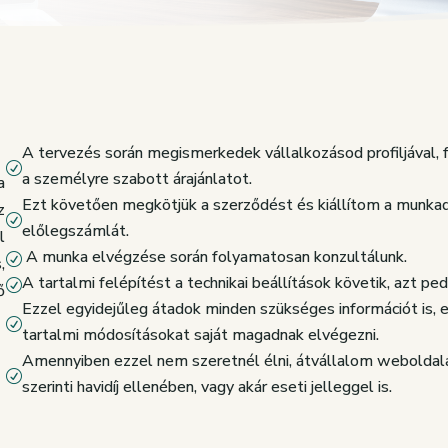
A tervezés során megismerkedek vállalkozásod profiljával,
R
a személyre szabott árajánlatot.
a
Ezt követően megkötjük a szerződést és kiállítom a munkadí
z
R
előlegszámlát.
l
A munka elvégzése során folyamatosan konzultálunk.
R
,
A tartalmi felépítést a technikai beállítások követik, azt pe
R
ő
Ezzel egyidejűleg átadok minden szükséges információt is, e
R
tartalmi módosításokat saját magadnak elvégezni.
Amennyiben ezzel nem szeretnél élni, átvállalom webolda
R
szerinti havidíj ellenében, vagy akár eseti jelleggel is.