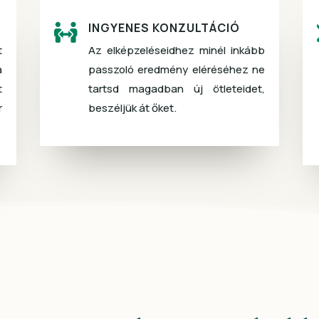
INGYENES KONZULTÁCIÓ

t
Az elképzeléseidhez minél inkább
a
passzoló eredmény eléréséhez ne
t
tartsd magadban új ötleteidet,
r
beszéljük át őket.