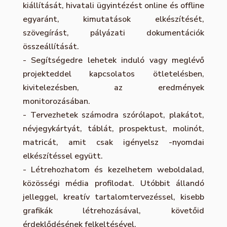
kiállítását, hivatali ügyintézést online és offline
egyaránt, kimutatások elkészítését,
szövegírást, pályázati dokumentációk
összeállítását.
- ️Segítségedre lehetek induló vagy meglévő
projekteddel kapcsolatos ötletelésben,
kivitelezésben, az eredmények
monitorozásában.
-
Tervezhetek számodra szórólapot, plakátot,
névjegykártyát, táblát, prospektust, molinót,
matricát, amit csak igényelsz -nyomdai
elkészítéssel együtt.
- ️Létrehozhatom és kezelhetem weboldalad,
közösségi média profilodat. Utóbbit állandó
jelleggel, kreatív tartalomtervezéssel, kisebb
grafikák létrehozásával, követőid
érdeklődésének felkeltésével.