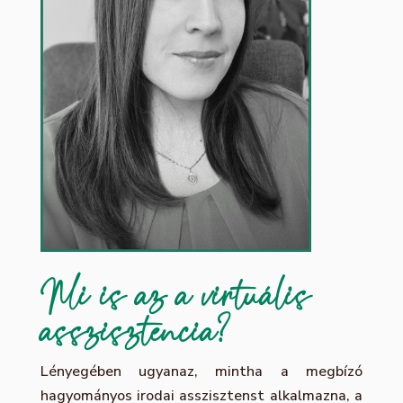
Mi is az a virtuális
asszisztencia?
Lényegében ugyanaz, mintha a megbízó
hagyományos irodai asszisztenst alkalmazna, a