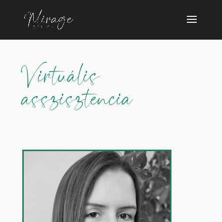
Virtuális
asszisztencia