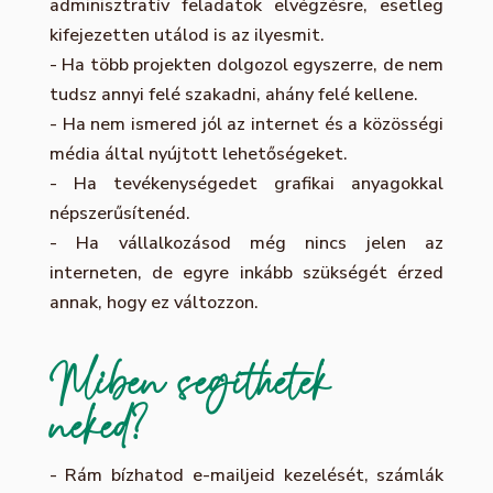
adminisztratív feladatok elvégzésre, esetleg
kifejezetten utálod is az ilyesmit.
-
️Ha több projekten dolgozol egyszerre, de nem
tudsz annyi felé szakadni, ahány felé kellene.
- Ha nem ismered jól az internet és a közösségi
média által nyújtott lehetőségeket.
-
️ ️Ha tevékenységedet grafikai anyagokkal
népszerűsítenéd.
-
️ ️Ha vállalkozásod még nincs jelen az
interneten, de egyre inkább szükségét érzed
annak, hogy ez változzon.
Miben segíthetek
neked?
- ️Rám bízhatod e-mailjeid kezelését, számlák